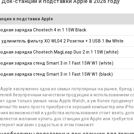
 Док-станции и подставки Apple в 2026 году
нции и подставки Apple
одная зарядка Choetech 4 in 1 15W Black
 удлинитель фильтр XO WL04 2 Розетки + 3 USB 1.8м White
одная зарядка Choetech MagLeap Duo 2 in 1 15W (white)
одная зарядка стенд Smart 3 in 1 Fast 15W W1 (white)
одная зарядка стенд Smart 3 in 1 Fast 15W W1 (black)
 Apple заслуженно одна из самых популярных на рынке, бренд
телей безупречным качеством продукции и использованием с
оят одни только умные часы Apple Watch, а уж более продвинут
епны! Но мало просто приобрести хороший компьютер или iPho
ния возможностей и удобства использования стоит взять доп
является желание купить док станции для Apple или требуется
интернет магазин с радостью в этом поможет.
необходимы подставки и док станции для техни