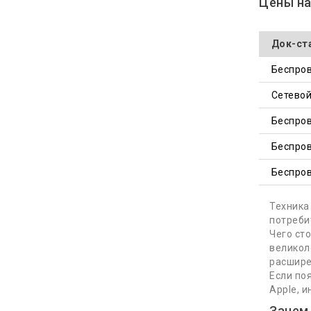
Цены на
Док-ста
Беспров
Сетевой
Беспров
Беспров
Беспров
Техника
потреби
Чего ст
великол
расшире
Если по
Apple, 
Зачем 