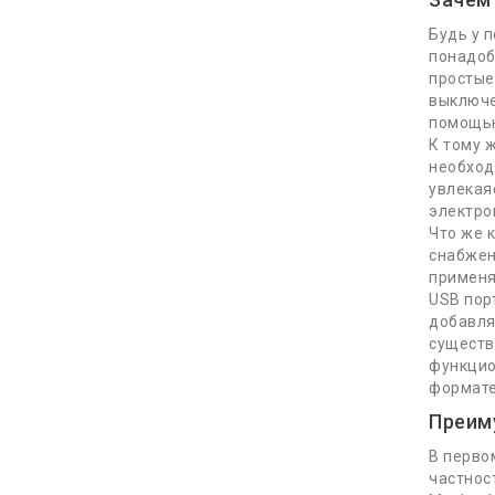
Будь у 
понадоб
простые
выключе
помощью
К тому 
необход
увлекая
Читать
электро
Что же 
снабжен
применя
Будь в курсе новинок и ак
USB пор
добавля
существ
функцио
формате
Контакты
Преим
В перво
10:00 - 19:00
частнос