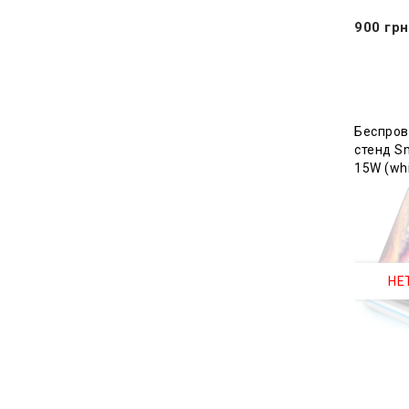
900 грн
Беспров
стенд Sm
15W (whi
НЕ