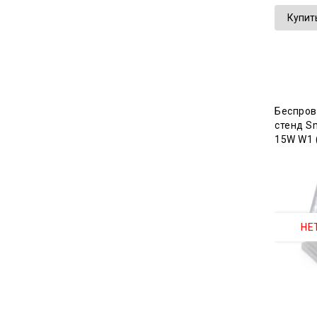
Купит
Беспров
стенд Sm
15W W1 (
НЕ