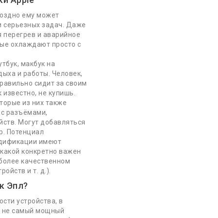
поздно ему может
и серьезных задач. Даже
 перегрев и аварийное
тые охлаждают просто с
тбук, макбук на
ыха и работы. Человек,
правильно сидит за своим
 известно, не купишь.
оторые из них также
 с разъёмами,
ств. Могут добавляться
Подписка
р. Потенциал
одификации имеют
 какой конкретно важен
 более качественном
йств и т. д.).
жба Поддержки
к Эпл?
сти устройства, в
такты
е не самый мощный
а сайта