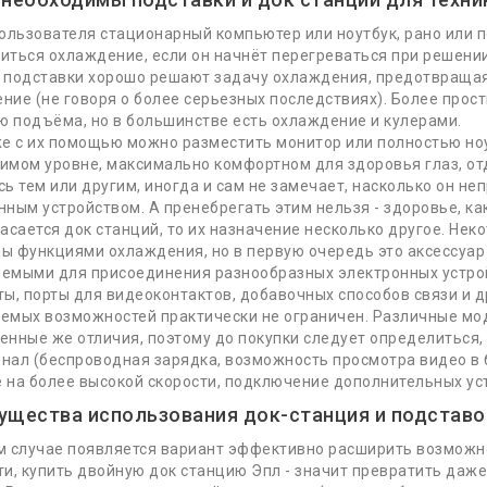
пользователя стационарный компьютер или ноутбук, рано или 
иться охлаждение, если он начнёт перегреваться при решени
 подставки хорошо решают задачу охлаждения, предотвращая
ние (не говоря о более серьезных последствиях). Более прос
 подъёма, но в большинстве есть охлаждение и кулерами.
же с их помощью можно разместить монитор или полностью ноу
имом уровне, максимально комфортном для здоровья глаз, отд
сь тем или другим, иногда и сам не замечает, насколько он не
 далее
нным устройством. А пренебрегать этим нельзя - здоровье, как
касается док станций, то их назначение несколько другое. Нек
ы функциями охлаждения, но в первую очередь это аксессуар
емыми для присоединения разнообразных электронных устрой
ций!
ты, порты для видеоконтактов, добавочных способов связи и д
емых возможностей практически не ограничен. Различные м
енные же отличия, поэтому до покупки следует определиться,
нал (беспроводная зарядка, возможность просмотра видео в
 на более высокой скорости, подключение дополнительных устро
Информация
Слу
ущества использования док-станция и подставо
м случае появляется вариант эффективно расширить возможно
О Нас
Кон
ти, купить двойную док станцию Эпл - значит превратить даж
Доставка и Оплата
Карт