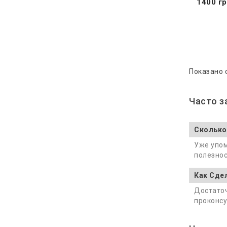
1400 гр
Показано с
Часто 
Сколько
Уже упом
полезнос
Как Сде
Достаточ
проконсу