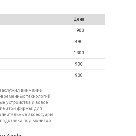
Цена
1900
490
1300
900
900
 заслужил внимание
овременных технологий.
ые устройства и вовсе
ne этой фирмы: для
олнительные аксессуары.
 подставка под монитор
ки Apple