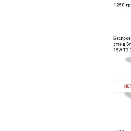
1250 гр
Беспров
стенд Sm
15W T3 (
НЕ