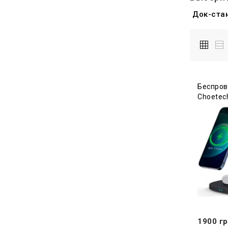
Док-стан
Беспров
Choetech
1900 гр