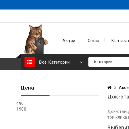
Акции
О нас
Контакт
Все Категории
Цена
Аксе
Док-ста
490
1900
Док-станц
три клика
Выбери