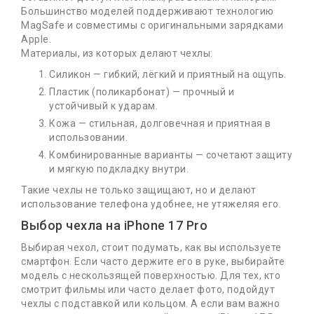
Большинство моделей поддерживают технологию
MagSafe и совместимы с оригинальными зарядками
Apple.
Материалы, из которых делают чехлы:
Силикон — гибкий, лёгкий и приятный на ощупь.
Пластик (поликарбонат) — прочный и
Читать далее
устойчивый к ударам.
Кожа — стильная, долговечная и приятная в
использовании.
Комбинированные варианты — сочетают защиту
Будь в курсе новинок и акций!
и мягкую подкладку внутри.
Такие чехлы не только защищают, но и делают
использование телефона удобнее, не утяжеляя его.
Подписка
Выбор чехла на iPhone 17 Pro
Выбирая чехол, стоит подумать, как вы используете
Контакты
смартфон. Если часто держите его в руке, выбирайте
модель с нескользящей поверхностью. Для тех, кто
Информация
смотрит фильмы или часто делает фото, подойдут
чехлы с подставкой или кольцом. А если вам важно