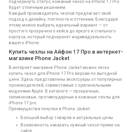
Служба Поддержки
подчеркнуть статус, кожаный чехол на iPhone 17 Pro
будет отличным решением.
Каждый производитель чехлов предлагает свой
подход к дизайну, плотности и оттенкам. Благодаря
этому можно выбрать идеальный вариант — от
простого прозрачного кейса до яркого и стильного
Phone Jacket © 2026
корпуса, который подчеркнёт индивидуальность
Design and development by Unit Space©
вашего iPhone.
Купить чехлы на Айфон 17 Про в интернет-
магазине Phone Jacket
В интернет-магазине Phone Jacket можно легко
купить чехол для iPhone 17 Pro версии по выгодной
цене. Здесь представлены аксессуары от популярных
производителей, совместимые с оригинальными
моделями Apple. В каталоге — прозрачные,
силиконовые, противоударные и кожаные чехлы для
iPhone 17 pro.
Преимущества покупки в Phone Jacket:
Большой выбор товаров и актуальные цены.
Возможность заказать нужный чехол прямо на
сайте.