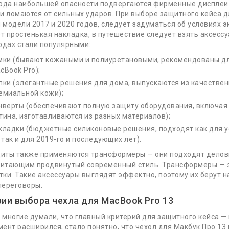
года наибольшей опасности подвергаются фирменные дисплеи 
 и ломаются от сильных ударов. При выборе защитного кейса 
 модели 2017 и 2020 годов, следует задуматься об условиях 
т простенькая накладка, в путешествие следует взять аксесс
годах стали популярными:
мки (бывают кожаными и полиуретановыми, рекомендованы дл
cBook Pro);
пки (элегантные решения для дома, выпускаются из качествен
емиальной кожи);
 далее
нверты (обеспечивают полную защиту оборудования, включая 
тина, изготавливаются из разных материалов);
кладки (бюджетные силиконовые решения, подходят как для у
ций!
, так и для 2019-го и последующих лет).
иты также применяются трансформеры — они подходят дело
итающим продвинутый современный стиль. Трансформеры — э
тки. Такие аксессуары выглядят эффектно, поэтому их берут н
переговоры.
Информация
Слу
рии выбора чехла для MacBook Pro 13
г. многие думали, что главный критерий для защитного кейса —
О Нас
Кон
мент расширился, стало понятно, что чехол для Макбук Про 13