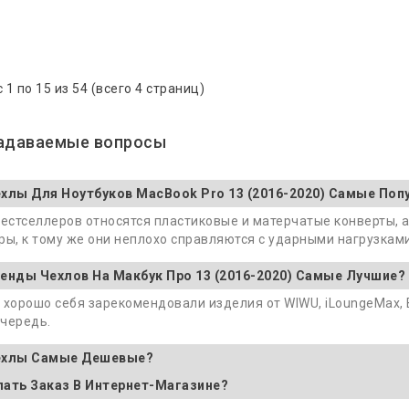
 1 по 15 из 54 (всего 4 страниц)
задаваемые вопросы
ехлы Для Ноутбуков MacBook Pro 13 (2016-2020) Самые По
бестселлеров относятся пластиковые и матерчатые конверты,
ры, к тому же они неплохо справляются с ударными нагрузками
ренды Чехлов На Макбук Про 13 (2016-2020) Самые Лучшие?
 хорошо себя зарекомендовали изделия от WIWU, iLoungeMax, 
чередь.
ехлы Самые Дешевые?
лать Заказ В Интернет-Магазине?