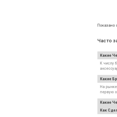
Показано с
Часто 
Какие Ч
К числу 
аксессуа
Какие Б
На рынке
первую о
Какие Ч
Как Сде