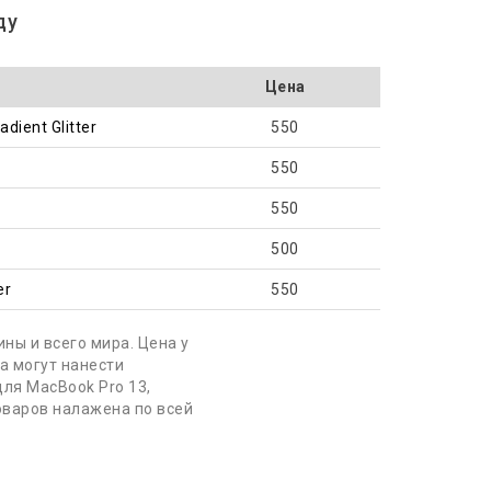
ду
Цена
dient Glitter
550
550
550
500
er
550
ны и всего мира. Цена у
а могут нанести
ля MacBook Pro 13,
оваров налажена по всей