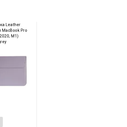
ка Leather
я MacBook Pro
-2020, М1)
grey