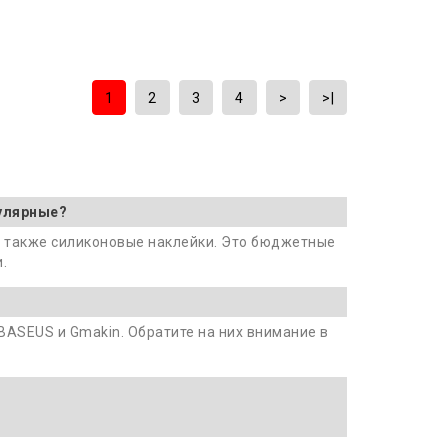
1
2
3
4
>
>|
пулярные?
 а также силиконовые наклейки. Это бюджетные
.
BASEUS и Gmakin. Обратите на них внимание в