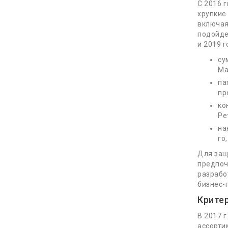
С 2016 
хрупкие
включая
подойде
и 2019 
су
Ma
па
пр
Читать
ко
Ре
на
Будь в курсе новинок и ак
го
Для защ
предпоч
разрабо
бизнес-
Крите
Контакты
В 2017 
ассорти
10:00 - 19:00