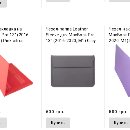
ь
акладка на
Чехол-папка Leather
Чехол-нак
Pro 13" (2016-
Sleeve для MacBook Pro
MacBook P
) Pink citrus
13" (2016-2020, М1) Grey
2020, М1) 
.
600 грн.
500 грн.
ь
Купить
Купить