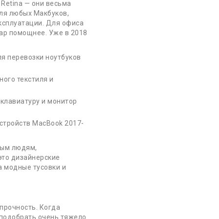
Retina — они весьма
для любых Макбуков,
эксплуатации. Для офиса
уар помощнее. Уже в 2018
я перевозки ноутбуков
ного текстиля и
клавиатуру и монитор
стройств MacBook 2017-
Подписка
вым людям,
то дизайнерские
а модные тусовки и
жба Поддержки
 прочность. Когда
такты
 подобрать очень тяжело.