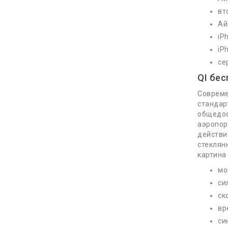
вт
Ай
iP
iP
Читать
се
QI бе
Совреме
Будь в курсе новинок и ак
стандар
общедос
аэропор
действи
стеклян
картина 
Контакты
мо
си
10:00 - 19:00
ск
+380 (98) 000 80 68
вр
си