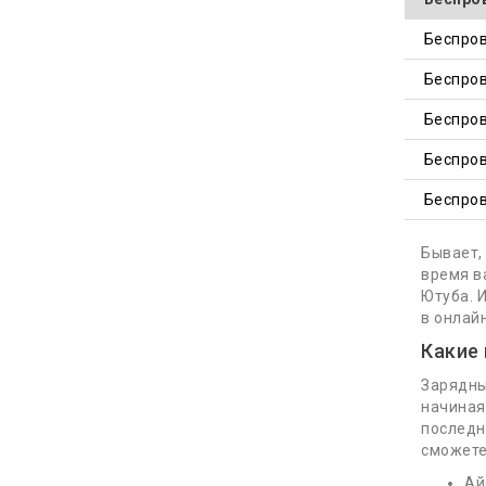
Беспров
Беспров
Беспров
Беспров
Беспров
Бывает,
время в
Ютуба. 
в онлай
Какие
Зарядны
начиная
последн
сможете
Ай