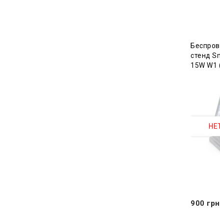
Беспров
стенд Sm
15W W1 (
НЕ
900 грн