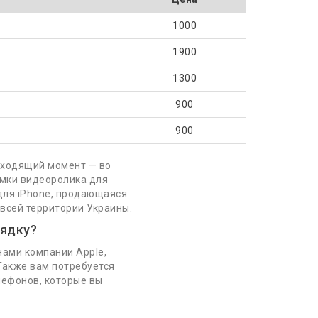
1000
1900
1300
900
900
одходящий момент — во
емки видеоролика для
для iPhone, продающаяся
 всей территории Украины.
рядку?
ами компании Apple,
 Также вам потребуется
лефонов, которые вы