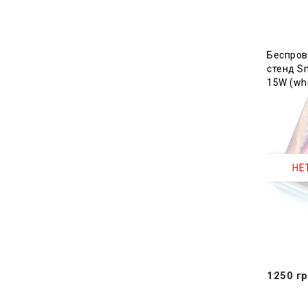
Беспров
стенд Sm
15W (whi
НЕ
1250 гр