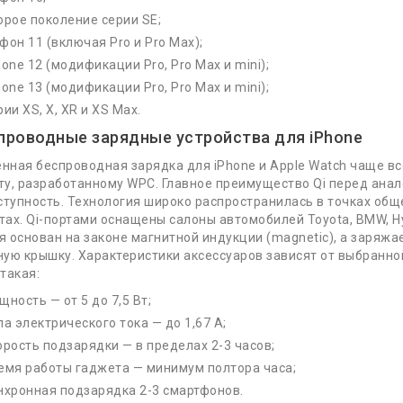
орое поколение серии SE;
фон 11 (включая Pro и Pro Max);
hone 12 (модификации Pro, Pro Max и mini);
hone 13 (модификации Pro, Pro Max и mini);
 далее
рии XS, X, XR и XS Max.
спроводные зарядные устройства для iPhone
нная беспроводная зарядка для iPhone и Apple Watch чаще все
ций!
ту, разработанному WPC. Главное преимущество Qi перед ана
тупность. Технология широко распространилась в точках обще
тах. Qi-портами оснащены салоны автомобилей Toyota, BMW, Hy
я основан на законе магнитной индукции (magnetic), а заряжа
ную крышку. Характеристики аксессуаров зависят от выбранно
Информация
Слу
такая:
щность — от 5 до 7,5 Вт;
О Нас
Кон
ла электрического тока — до 1,67 А;
Доставка и Оплата
Карт
орость подзарядки — в пределах 2-3 часов;
емя работы гаджета — минимум полтора часа;
Возврат и Обмен
Акц
нхронная подзарядка 2-3 смартфонов.
Пользовательское соглашение