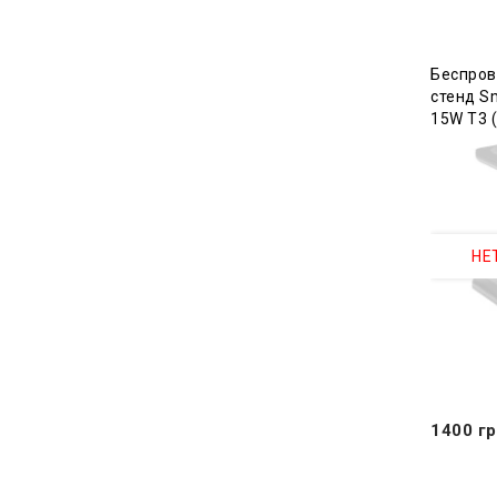
Беспров
стенд Sm
15W T3 (
НЕ
1400 гр