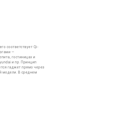
го соответствует Qi-
Подписка
логами —
пита, гостиницах и
undai и пр. Принцип
ется гаджет прямо через
й модели. В среднем
жба Поддержки
такты
а сайта
ии