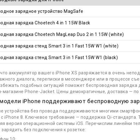
одное зарядное устройство MagSafe
одная зарядка Choetech 4 in 1 15W Black
одная зарядка Choetech MagLeap Duo 2 in 1 15W (white)
одная зарядка стенд Smart 3 in 1 Fast 15W W1 (white)
одная зарядка стенд Smart 3 in 1 Fast 15W W1 (black)
 что аккумулятор вашего iPhone XS разряжается в очень неп
ажного диалога, переписки в мессенджере или в процессе съ
Избежать подобных ситуаций поможет беспроводная зарядка 
н-магазине Phone-Jacket. Цены демократичные, доставка — по
 модели iPhone поддерживают беспроводную за
е устройства без провода поддерживаются многими смартфон
 с iPhone 8. Ключевое требование — поддержка Qi-стандарта.
яя версия операционной системы iOS. Перечислим линейки те
 зарядить без подключения к розетке:
фон 10;