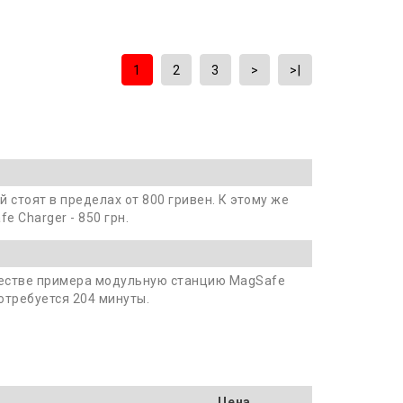
1
2
3
>
>|
стоят в пределах от 800 гривен. К этому же
 Charger - 850 грн.
честве примера модульную станцию MagSafe
потребуется 204 минуты.
Цена