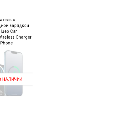
атель с
дной зарядкой
lueo Car
ireless Charger
 iPhone
В НАЛИЧИИ