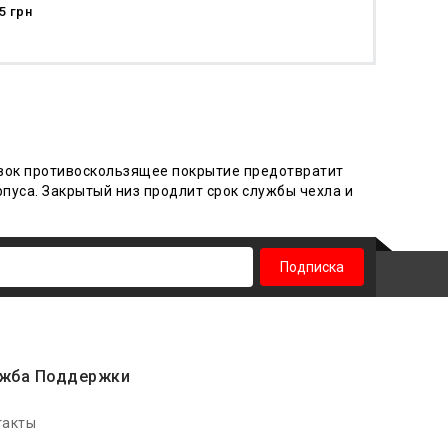
5 грн
авок противоскользящее покрытие предотвратит
рпуса.
Закры
тый низ продлит срок службы чехла и
Подписка
жба Поддержки
такты