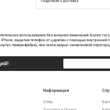
Подробнее о доставке
длительное использование без внешних изменений. Более того
 iPhone, защитив телефон от царапин с помощью внутренней п
 корпус +микрофибра)
, низ чехла закрыт силиконовой перегор
ций!
Информация
Слу
О Нас
Кон
Доставка и Оплата
Карт