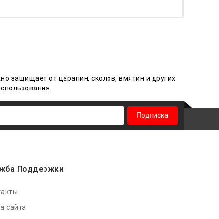
жно защищает от царапин, сколов, вмятин и других
использования
.
Подписка
жба Поддержки
такты
а сайта