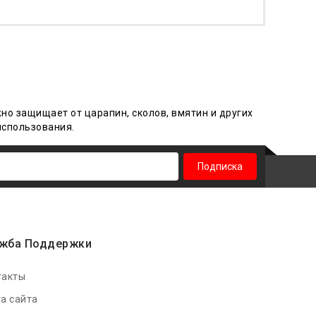
жно защищает от царапин, сколов, вмятин и других
использования
.
Подписка
жба Поддержки
такты
а сайта