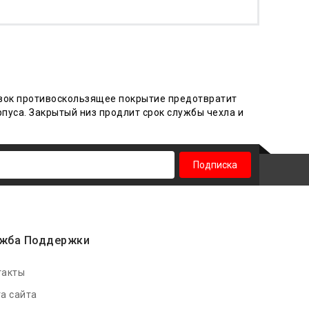
авок противоскользящее покрытие предотвратит
рпуса.
Закры
тый низ продлит срок службы чехла и
Подписка
жба Поддержки
такты
а сайта