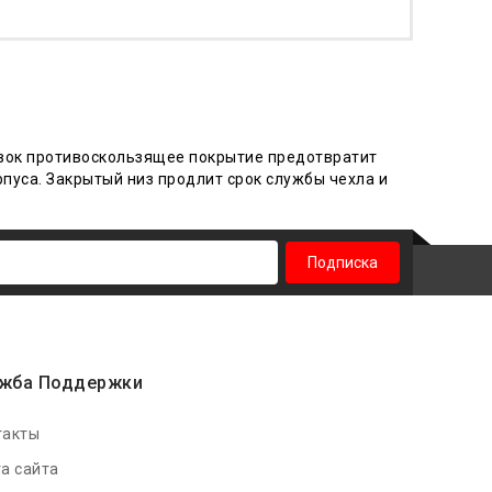
авок противоскользящее покрытие предотвратит
рпуса.
Закры
тый низ продлит срок службы чехла и
Подписка
жба Поддержки
такты
а сайта