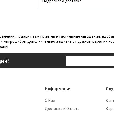
Подробнее о доставке
готовлении, подарит вам приятные тактильные ощущения, вдоб
лой микрофибры дополнительно защитит от ударов, царапин ко
рапин.
ций!
Информация
Слу
О Нас
Кон
Доставка и Оплата
Карт