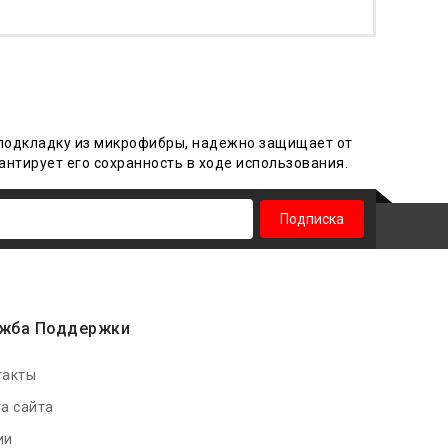
подкладку из микрофибры
,
надежно защищает от
антирует его сохранность в ходе
использования
.
Подписка
жба Поддержки
такты
а сайта
ии