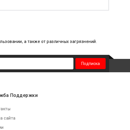
льзовании, а также от различных
загрязнений
.
Подписка
жба Поддержки
такты
а сайта
ии