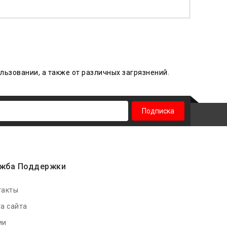
льзовании, а также от различных
загрязнений
.
Подписка
жба Поддержки
такты
а сайта
ии