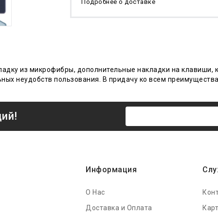
Подробнее о доставке
кладку из микрофибры
,
дополнительные накладки на клавиши, к
ьных неудобств пользовани
я
. В придачу ко всем преимущества
ций!
Информация
Слу
О Нас
Кон
Доставка и Оплата
Карт