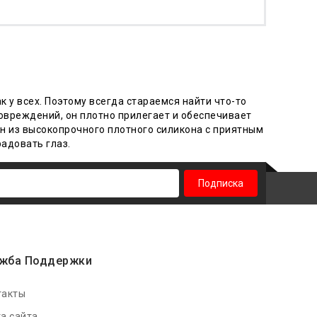
к у всех. Поэтому всегда стараемся найти что-то
овреждений, он плотно прилегает и обеспечивает
н из высокопрочного плотного силикона с приятным
радовать глаз.
Подписка
жба Поддержки
такты
а сайта